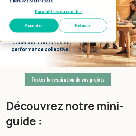
suivre vos préférences.
projets
Paramètres du cookies
Accepter
Refuser
Découvrez les 6 leviers du
modèle ACCORD pour stimuler
cohésion, confiance et
performance collective.
Testez la respiration de vos projets
Découvrez notre mini-
guide :